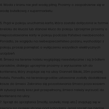
4. Woda z kranu nie jest wodą pitną. Prosimy o zaopatrzenie się w
wodę butelkową z supermarketu.
5. Prąd w pokoju uruchamia karta, która została dołączona w formie
breloku do klucza lub stanowi klucz do pokoju. Uprzejmie prosimy o
niepozostawianie karty w pokoju podczas Państwa nieobecności.
Ponadto, ze względu na niebezpieczeństwo pożaru, wychodząc z
pokoju, proszę pamiętać o wyłączeniu wszystkich elektrycznych
urządzeń.
6. Śmieci na terenie hotelu wyglądają nieestetycznie i są źródłem
zarazków, dlatego uprzejmie prosimy o wyrzucanie ich do
kontenera, który znajduje się na ulicy Gianneli Bikaki, 20m poniżej
hotelu. Ponadto, na terenieogrodów ustawione zostały dodatkowe
kosze do śmieci. Zabrania się pozostawiania śmieci poza koszem.
W sytuacji kiedy kosz jest przepełniony, śmieci należy wyrzucić do
kontenera na ulicy.
7. Sprzęt do sprzątania (miotły, szufelki, mop etc.) znajdują się w
piwnicy po prawej stronie pod schodami. Jeżeli sprzęt nie będzie