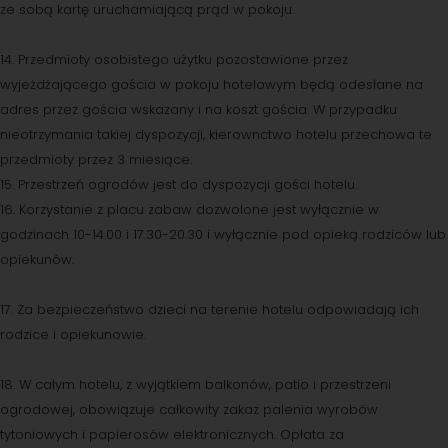
ze sobą kartę uruchamiającą prąd w pokoju.
14. Przedmioty osobistego użytku pozostawione przez
wyjeżdżającego gościa w pokoju hotelowym będą odesłane na
adres przez gościa wskazany i na koszt gościa. W przypadku
nieotrzymania takiej dyspozycji, kierownctwo hotelu przechowa te
przedmioty przez 3 miesiące.
15. Przestrzeń ogrodów jest do dyspozycji gości hotelu.
16. Korzystanie z placu zabaw dozwolone jest wyłącznie w
godzinach 10-14.00 i 17.30-20.30 i wyłącznie pod opieką rodziców lub
opiekunów.
17. Za bezpieczeństwo dzieci na terenie hotelu odpowiadają ich
rodzice i opiekunowie.
18. W całym hotelu, z wyjątkiem balkonów, patio i przestrzeni
ogrodowej, obowiązuje całkowity zakaz palenia wyrobów
tytoniowych i papierosów elektronicznych. Opłata za