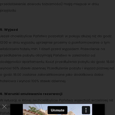
przedstawienie dowodu tożsamości) mają miejsce w dniu
przyjazdu.
5. Wyjazd
Jeżeli chcielibyście Państwo pozostać w pokoju dłużej niż do godz.
12.00 w dniu wyjazdu, uprzejmie prosimy o poinformowanie o tym
właściciela hotelu min. 1 dzień przed wyjazdem. Pozwolenie na
przedłużenie pobytu otrzymają Państwo w zależności od
dostępności apartamentu. Koszt przedłużenia pobytu do godz. 18.00
wynosi 50% stawki dziennej. Przedłużenie pobytu i wyjazd później niż
o godz. 18.00 zostanie zakwalifikowane jako dodatkowa doba
hotelowa i wynosi 100% stawki dziennej.
6. Warunki anulowania rezerwacji
W sytuacji, w której zechcielibyście Państwo wyjechać wcześniej niż
to było pierwotnie ustalone, zmuszeni będziemy doliczyć do
Państwa rachunku 50% wartości kwoty dni niewykorzystanych.