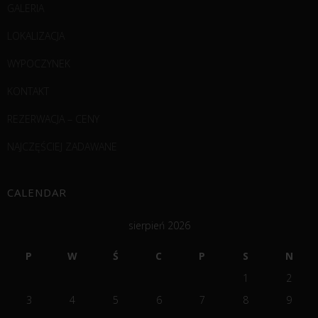
GALERIA
LOKALIZACJA
WYPOCZYNEK
KONTAKT
REZERWACJA – CENY
NAJCZĘŚCIEJ ZADAWANE
CALENDAR
sierpień 2026
P
W
Ś
C
P
S
N
1
2
3
4
5
6
7
8
9