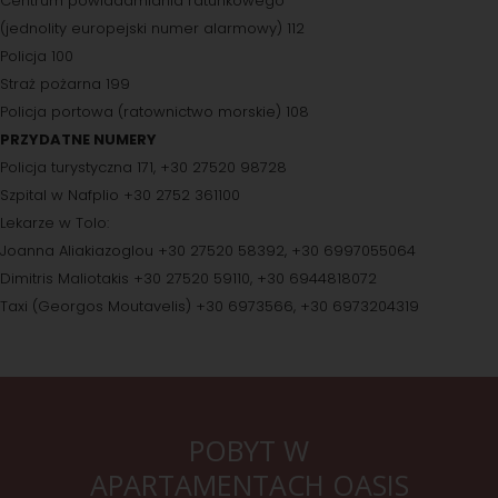
Centrum powiadamiania ratunkowego
(jednolity europejski numer alarmowy) 112
Policja 100
Straż pożarna 199
Policja portowa (ratownictwo morskie) 108
PRZYDATNE NUMERY
Policja turystyczna 171, +30 27520 98728
Szpital w Nafplio +30 2752 361100
Lekarze w Tolo:
Joanna Aliakiazoglou +30 27520 58392, +30 6997055064
Dimitris Maliotakis +30 27520 59110, +30 6944818072
Taxi (Georgos Moutavelis) +30 6973566, +30 6973204319
POBYT W
APARTAMENTACH OASIS