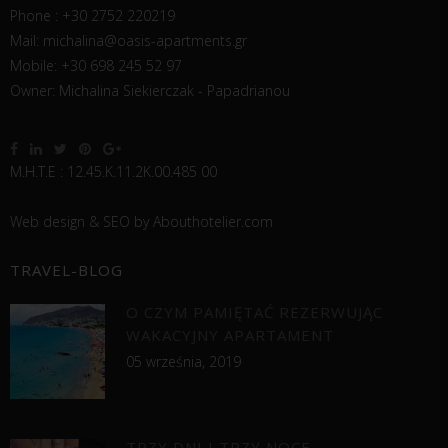
Phone : +30 2752 220219
Mail:
michalina@oasis-apartments.gr
Mobile: +30 698 245 52 97
Owner: Michalina Siekierczak - Papadrianou
Μ.Η.Τ.Ε : 12.45.Κ.11.2Κ.00.485 00
Web design &
SEO
by
Abouthotelier.com
TRAVEL-BLOG
O CZYM PAMIĘTAĆ REZERWUJĄC
WAKACYJNY APARTAMENT
05 września, 2019
TRZY DNI I TRZY NOCE…