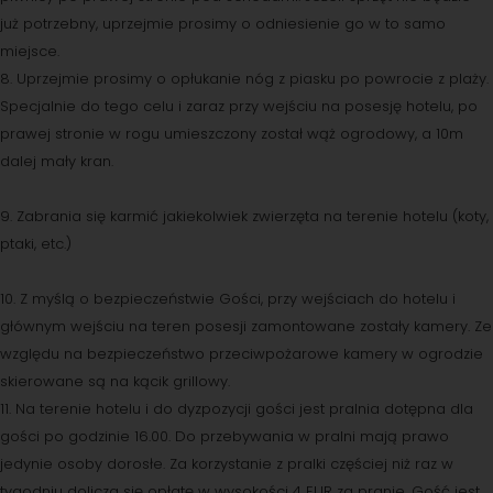
już potrzebny, uprzejmie prosimy o odniesienie go w to samo
miejsce.
8. Uprzejmie prosimy o opłukanie nóg z piasku po powrocie z plaży.
Specjalnie do tego celu i zaraz przy wejściu na posesję hotelu, po
prawej stronie w rogu umieszczony został wąż ogrodowy, a 10m
dalej mały kran.
9. Zabrania się karmić jakiekolwiek zwierzęta na terenie hotelu (koty,
ptaki, etc.)
10. Z myślą o bezpieczeństwie Gości, przy wejściach do hotelu i
głównym wejściu na teren posesji zamontowane zostały kamery. Ze
względu na bezpieczeństwo przeciwpożarowe kamery w ogrodzie
skierowane są na kącik grillowy.
11. Na terenie hotelu i do dyzpozycji gości jest pralnia dotępna dla
gości po godzinie 16.00. Do przebywania w pralni mają prawo
jedynie osoby dorosłe. Za korzystanie z pralki częściej niż raz w
tygodniu dolicza się opłatę w wysokości 4 EUR za pranie. Gość jest