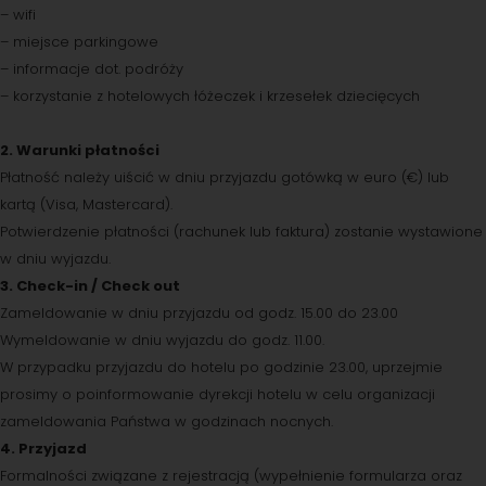
– wifi
– miejsce parkingowe
– informacje dot. podróży
– korzystanie z hotelowych łóżeczek i krzesełek dziecięcych
2. Warunki płatności
Płatność należy uiścić w dniu przyjazdu gotówką w euro (€) lub
kartą (Visa, Mastercard).
Potwierdzenie płatności (rachunek lub faktura) zostanie wystawione
w dniu wyjazdu.
3. Check-in / Check out
Zameldowanie w dniu przyjazdu od godz. 15.00 do 23.00
Wymeldowanie w dniu wyjazdu do godz. 11.00.
W przypadku przyjazdu do hotelu po godzinie 23.00, uprzejmie
prosimy o poinformowanie dyrekcji hotelu w celu organizacji
zameldowania Państwa w godzinach nocnych.
4. Przyjazd
Formalności związane z rejestracją (wypełnienie formularza oraz