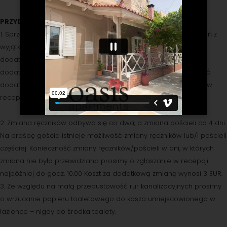
PRZYDATNE INFORMACJE
1. Sprzątanie w pokojach hotelowych odbywa się co drugi dzień z
wyjątkiem niedziel. Na prośbę gościa stnieje możliwość
dodatkowego sprzątania pokoju. Koszt za
dodatkowe sprzątanie wynosi 6 EUR. Jeżeli istnieje konieczność
dodatkowgo sprzątania uprzejmie prosimy o zgłoszenie tego w
recepcji najpóźniej tego samego dnia do godziny 10.00.
2. Zmiana ręczników odbywa się co dwa, a zmiana pościeli co 4 dni.
Na prośbę gościa istnieje możliwość zmiany ręczników lub/i pościeli
częściej. Konieczność zmiany ręczników/pościeli w dni, w których
zmiana nie była przewidziana prosimy o zgłaszanie w recepcji
najpóźniej do godz. 10.00 Koszt za dodatkową zmianę wynosi 3 EUR.
3. Ze względu na małą przepustowość rur kanalizacyjnych prosimy
o wrzucanie papieru toaletowego do kosza umiejscowionego w
łazience – nigdy do środka toalety.