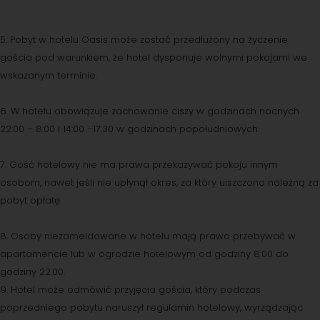
5. Pobyt w hotelu Oasis może zostać przedłużony na życzenie
gościa pod warunkiem, że hotel dysponuje wolnymi pokojami we
wskazanym terminie.
6. W hotelu obowiązuje zachowanie ciszy w godzinach nocnych
22:00 – 8:00 i 14:00 –17:30 w godzinach popołudniowych.
7. Gość hotelowy nie ma prawa przekazywać pokoju innym
osobom, nawet jeśli nie upłynął okres, za który uiszczono należną za
pobyt opłatę.
8. Osoby niezameldowane w hotelu mają prawo przebywać w
apartamencie lub w ogrodzie hotelowym od godziny 8:00 do
godziny 22.00.
9. Hotel może odmówić przyjęcia gościa, który podczas
poprzedniego pobytu naruszył regulamin hotelowy, wyrządzając