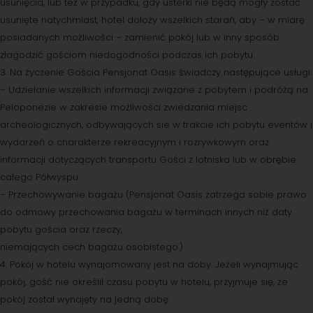
usunięcia, lub też w przypadku, gdy usterki nie będą mogły zostać
usunięte natychmiast, hotel dołoży wszelkich starań, aby – w miarę
posiadanych możliwości – zamienić pokój lub w inny sposób
złagodzić gościom niedogodności podczas ich pobytu.
3. Na życzenie Gościa Pensjonat Oasis świadczy następujące usługi:
– Udzielanie wszelkich informacji związane z pobytem i podróżą na
Peloponezie w zakresie możliwości zwiedzania miejsc
archeologicznych, odbywających sie w trakcie ich pobytu eventów i
wydarzeń o charakterze rekreacyjnym i rozrywkowym oraz
informacji dotyczących transportu Gości z lotniska lub w obrębie
całego Półwyspu.
– Przechowywanie bagażu (Pensjonat Oasis zatrzega sobie prawo
do odmowy przechowania bagażu w terminach innych niż daty
pobytu gościa oraz rzeczy,
niemających cech bagażu osobistego.)
4. Pokój w hotelu wynajomowany jest na doby. Jeżeli wynajmując
pokój, gość nie określił czasu pobytu w hotelu, przyjmuje się, że
pokój został wynajęty na jedną dobę.