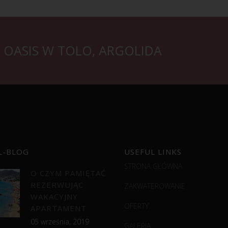
OASIS W TOLO, ARGOLIDA
L-BLOG
USEFUL LINKS
STRONA GŁÓWNA
O CZYM PAMIĘTAĆ
REZERWUJĄC
ZAKWATEROWANIE
WAKACYJNY
OFERTY
APARTAMENT
05 września, 2019
GALERIA