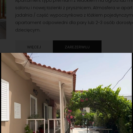
Apartament typu premium z widokiem na ogród lub morz
salonu i nowej łazienki z prysznicem. Atmosfera w apar
jadalnia / część wypoczynkowa z łóżkiem pojedynczym 
apartament odpowiedni dla pary lub 2-3 osób dorosłyc
dziecięcym.
WIĘCEJ
ZAREZERWUJ
APARTAMENT RODZINNY TRZYOS
PODWÓRZE
Apartament typu premium z widokiem na ogród lub morz
salonu i nowej łazienki z prysznicem. Atmosfera w apar