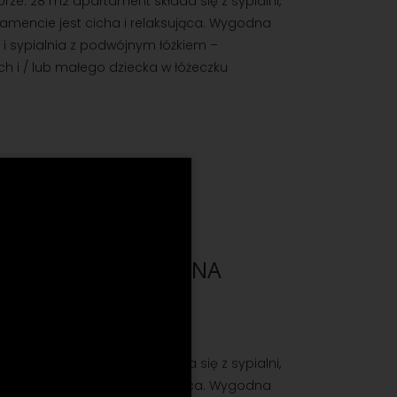
e. 28 m2 apartament składa się z sypialni,
tamencie jest cicha i relaksująca. Wygodna
i sypialnia z podwójnym łóżkiem –
h i / lub małego dziecka w łóżeczku
OBOWY WYJŚCIEM NA
e. 28 m2 apartament składa się z sypialni,
tamencie jest cicha i relaksująca. Wygodna