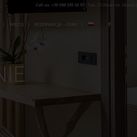
Call us: +30 698 245 52 97
| Tolo, 12 Bikaki str, Greece |
WIĘCEJ
REZERWACJA – CENY
IE