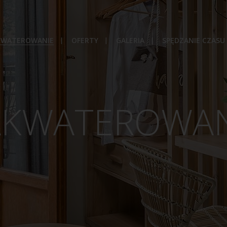
KWATEROWANIE
OFERTY
GALERIA
SPĘDZANIE CZASU
AKWATEROWAN