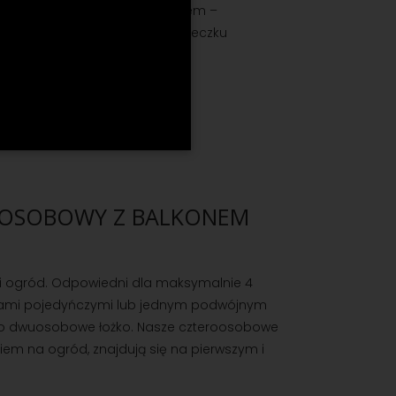
i sypialnia z podwójnym łóżkiem –
h i / lub małego dziecka w łóżeczku
OOSOBOWY Z BALKONEM
i ogród. Odpowiedni dla maksymalnie 4
żkami pojedyńczymi lub jednym podwójnym
ako dwuosobowe łożko. Nasze czteroosobowe
em na ogród, znajdują się na pierwszym i