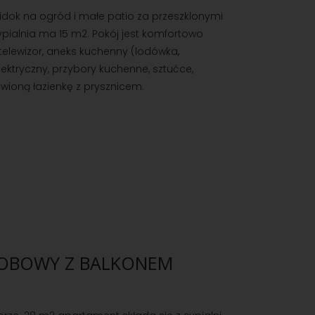
idok na ogród i małe patio za przeszklonymi
ypialnia ma 15 m2. Pokój jest komfortowo
 telewizor, aneks kuchenny (lodówka,
lektryczny, przybory kuchenne, sztućce,
nowioną łazienkę z prysznicem.
SOBOWY Z BALKONEM