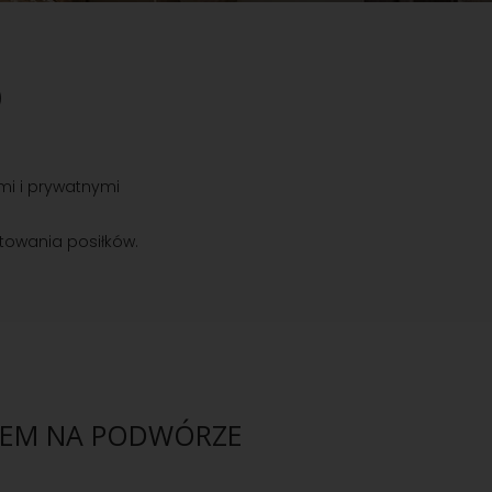
O
mi i prywatnymi
towania posiłków.
IEM NA PODWÓRZE