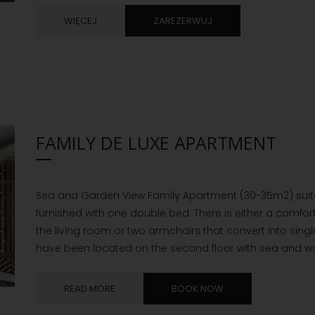
WIĘCEJ
ZAREZERWUJ
FAMILY DE LUXE APARTMENT
Sea and Garden View Family Apartment (30-35m2) suita
furnished with one double bed. There is either a comfor
the living room or two armchairs that convert into sing
have been located on the second floor with sea and wo
READ MORE
BOOK NOW