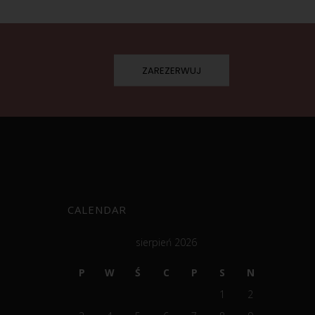
ZAREZERWUJ
CALENDAR
sierpień 2026
P
W
Ś
C
P
S
N
1
2