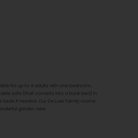
ble for up to 4 adults with one bedroom,
table sofa (that converts into a bunk bed) in
le beds if needed. Our De Luxe Family rooms
nderful garden view.