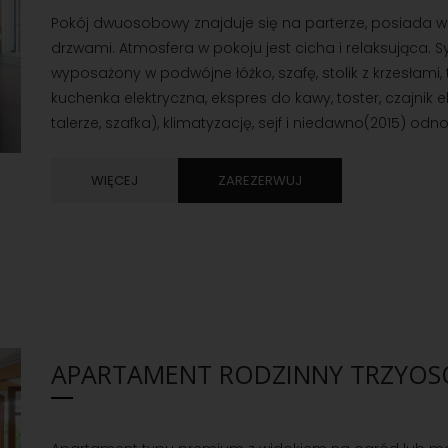
Pokój dwuosobowy znajduje się na parterze, posiada w
drzwami. Atmosfera w pokoju jest cicha i relaksująca. S
wyposażony w podwójne łóżko, szafę, stolik z krzesłami,
kuchenka elektryczna, ekspres do kawy, toster, czajnik e
talerze, szafka), klimatyzację, sejf i niedawno(2015) od
WIĘCEJ
ZAREZERWUJ
APARTAMENT RODZINNY TRZYO