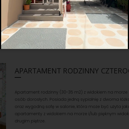
jadalnia / część wypoczynkowa z łóżkiem pojedynczym 
apartament odpowiedni dla pary lub 2-3 osób dorosłyc
dziecięcym.
WIĘCEJ
ZAREZERWUJ
APARTAMENT RODZINNY CZTER
Apartament rodzinny (30-35 m2) z widokiem na morze 
osób dorosłych. Posiada jedną sypialnię z dwoma łó
oraz wygodną sofę w salonie, która może być użyta j
apartamenty z widokiem na morze i/lub pięknym widoki
drugim piętrze.