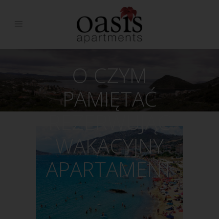
O CZYM
PAMIĘTAĆ
REZERWUJĄC
WAKACYJNY
APARTAMENT