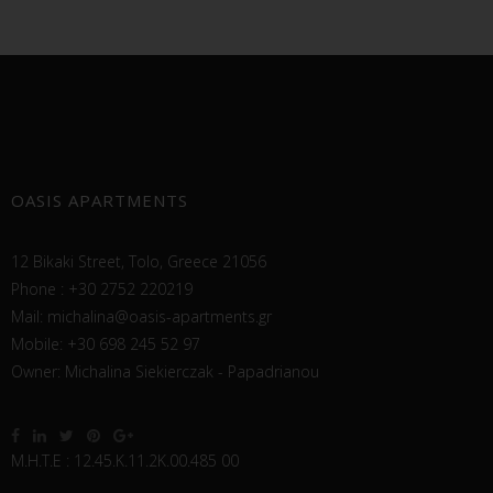
OASIS APARTMENTS
12 Bikaki Street, Tolo, Greece 21056
Phone : +30 2752 220219
Mail:
michalina@oasis-apartments.gr
Mobile: +30 698 245 52 97
Owner: Michalina Siekierczak - Papadrianou
Μ.Η.Τ.Ε : 12.45.Κ.11.2Κ.00.485 00