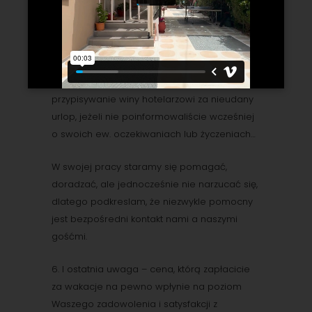
można się z hotelarzem porozumieć na tyle
sposobów, że nie stanowi to chyba dla
nikogo już problemu: email, telefon,
messenger, what’s up, viber … wymieniam
tylko te najpopularniejsze… Niesłuszne jest
przypisywanie winy hotelarzowi za nieudany
urlop, jeżeli nie poinformowaliście wcześniej
o swoich ew. oczekiwaniach lub życzeniach…
W swojej pracy staramy się pomagać,
doradzać, ale jednocześnie nie narzucać się,
dlatego podkreslam, że niezwykle pomocny
jest bezpośredni kontakt nami a naszymi
gośćmi.
6. I ostatnia uwaga – cena, którą zapłacicie
za wakacje na pewno wpłynie na poziom
Waszego zadowolenia i satysfakcji z