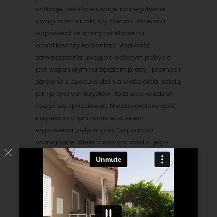
wakacje, zwróćcie uwagę na negatywne
uwagi oraz na fakt, czy została udzielona
odpowiedź ze strony hotelarza na
opublikowany komentarz. Możliwość
zamieszczenia uwag po odbytym pobycie
jest wspaniałym narzędziem pracy i promocji
zarówno z punktu widzenia właściciela hotelu,
jak i przyszłych turystów. Będziecie wiedzieli
czego się spodziewać. Niezadowolony gość
na pewno o tym napisze, a zatem
wypowiedzi „byłych gości” są bardzo
wiarygodne. Wiele o samym hotelu i jego
personelu mówi również sama odpowiedź
na taki komentarz. Jednym słowem
zachęcam do lektury: )
5. Najważniejsza jest komunikacja z
personelem hotelu – w chwili obecnej