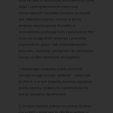
dobrze! Jest to wspaniała wyszukiwarka, bank
zdjęć i uporządkowanych informacji
zawierających wszystkie możliwe szczegóły
dot. zakwaterowania i okolicy w której
znajduje się pensjonat. Ponadto, w
wyszukiwaniu pomogą nam z pewnością filtry
oraz „na wagę złota” recenzje z pobytów
poprzednich gości. I tak, przed kliknięciem
przycisku „rezerwuj”, zachęcam do zwrócenia
uwagi na kilka istostnych szczegółów:
1. Wybierając konkretny pokój zwróćcie
proszę uwagę na jego wielkość – jeżeli jest
to 25m2, a w tym łazienka, kuchnia, sypialnia,
pokój dzienny i balkon, to z pewnością nie
jest to obszerny apartament…
2. Umiejscowienie pokoju na pietrze (balkon
czy patio) – jeżeli jest to dla Was ważne, a