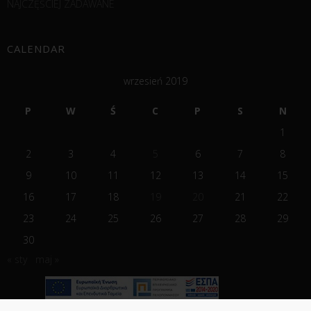
NAJCZĘŚCIEJ ZADAWANE
CALENDAR
wrzesień 2019
P
W
Ś
C
P
S
N
1
2
3
4
5
6
7
8
9
10
11
12
13
14
15
16
17
18
19
20
21
22
23
24
25
26
27
28
29
30
« sty
maj »