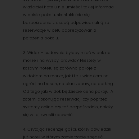
właściciel hotelu nie umieścił takiej informacji
w opisie pokoju, skontaktujcie się
bezpośrednio z osobą odpowiedzialną za
rezerwacje w celu doprecyzowania
położenia pokoju.
3. Widok – cudownie byłoby mieć widok na
morze i na wyspy, prawda? Niestety w
każdym hotelu są zarówno pokoje z
widokiem na morze, jak i te z widokiem na
ogród, na basen, na plac zabaw, na parking…
Od tego jaki widok będziecie cena pokoju. A
zatem, dokonując rezerwacji czy poprzez
systemy online czy też bezpośrednio, należy
się w tej kwestii upewnić.
4. Czytając recenzje gości, którzy odwiedzili
już hotel, w którym zamierzacie spędzić