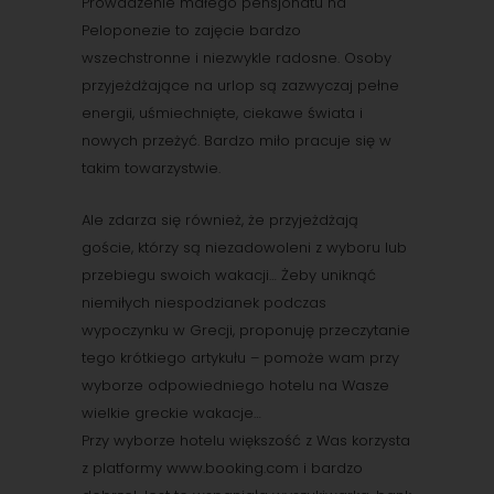
Prowadzenie małego pensjonatu na
Peloponezie to zajęcie bardzo
wszechstronne i niezwykle radosne. Osoby
przyjeżdżające na urlop są zazwyczaj pełne
energii, uśmiechnięte, ciekawe świata i
nowych przeżyć. Bardzo miło pracuje się w
takim towarzystwie.
Ale zdarza się również, że przyjeżdżają
goście, którzy są niezadowoleni z wyboru lub
przebiegu swoich wakacji… Żeby uniknąć
niemiłych niespodzianek podczas
wypoczynku w Grecji, proponuję przeczytanie
tego krótkiego artykułu – pomoże wam przy
wyborze odpowiedniego hotelu na Wasze
wielkie greckie wakacje…
Przy wyborze hotelu większość z Was korzysta
z platformy www.booking.com i bardzo