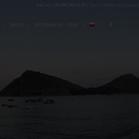
Call us: +30 698 245 52 97
| Tolo, 12 Bikaki str, Greece |
WIĘCEJ
REZERWACJA – CENY