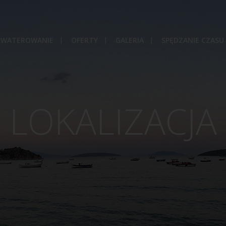
KWATEROWANIE
OFERTY
GALERIA
SPĘDZANIE CZASU
LOKALIZACJA