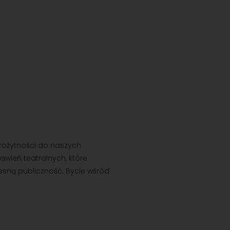
arożytności do naszych
awień teatralnych, które
zesną publiczność. Bycie wśród