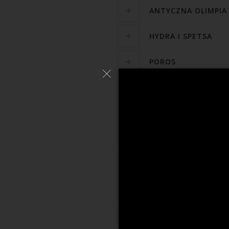
ANTYCZNA OLIMPIA
HYDRA I SPETSA
POROS
HISTORYCZNE KLAS
MONEMVASIA
ARGOS
MISTRA
STAROŻYTNY KORY
STAROŻYTNY TYRY