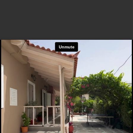
ZTORY
NT
NS