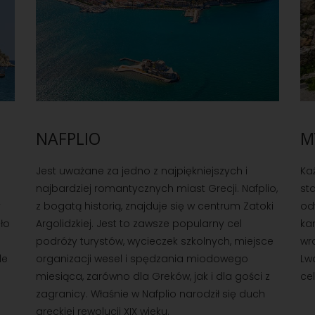
NAFPLIO
M
Jest uważane za jedno z najpiękniejszych i
Każ
najbardziej romantycznych miast Grecji. Nafplio,
sta
y
z bogatą historią, znajduje się w centrum Zatoki
od
ło
Argolidzkiej. Jest to zawsze popularny cel
ka
podróży turystów, wycieczek szkolnych, miejsce
wr
le
organizacji wesel i spędzania miodowego
Lw
e
miesiąca, zarówno dla Greków, jak i dla gości z
ce
zagranicy. Właśnie w Nafplio narodził się duch
greckiej rewolucji XIX wieku.