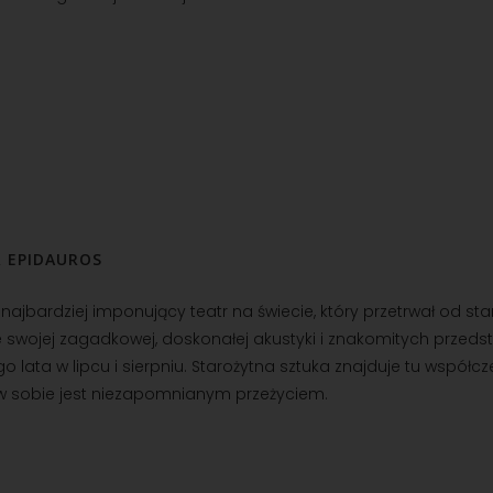
 EPIDAUROS
 najbardziej imponujący teatr na świecie, który przetrwał od st
 swojej zagadkowej, doskonałej akustyki i znakomitych przedst
 lata w lipcu i sierpniu. Starożytna sztuka znajduje tu współc
w sobie jest niezapomnianym przeżyciem.