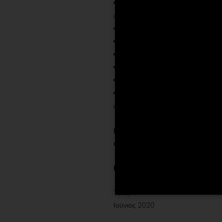
Εκπαιδεύεται συστηµατικά κι 
αποφυγής µετάδοσης, συµπεριφορά 
Θέτει αυστηρά µέτρα ασφάλειας
Θέτει σε πρώτο πλάνο την πρ
Μεριµνά κάθε στιγµή για την τ
Εξασφάλισε την προβλεπόµενη
∆ιαχειρίζεται κατάλληλα κι εξα
Παρέχει σε όλα τα ενδιαφερόµε
ακολουθεί, όσο και µε όσα προβλέ
Προσδοκώντας τη συνεχή συµµόρ
ατοµική προσπάθεια, επενδύει 
Η παρούσα Πολιτική Ποιότητας α
Τολό,
Ιούνιος 2020