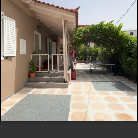
εκπαιδεύει διαρκώς το σύνολο του προσωπικού της σε ότι αφορά τον 
κι ενέργειες σε περίπτωση ασθένειας κτλ).
 της υγείας και της ζωής των επισκεπτών και των εργαζοµένων.
όληψη
εκµηρίωση της ασφάλειας του καταλύµατος
 πιστοποίηση «HEALTH FIRST»
σφαλίζει όλους τους απαραίτητους πόρους
να µέρη την πιο επικαιροποιηµένη πληροφόρηση τόσο σχετικά µε τα µέτ
πονται να τηρηθούν από αυτά.
φωση µε τα ανωτέρω, η εταιρία αναγνωρίζει και ανταµείβει την 
στον άνθρωπο, σέβεται τον πελάτη και το κοινωνικό σύνολο.
νασκοπείται κι αναθεωρείται όποτε κρίνεται απαραίτητο.