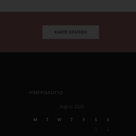
ΚΑΝΤΕ ΚΡΑΤΗΣΗ
ΗΜΕΡΟΛΟΓΙΟ
August 2026
M
T
W
T
F
S
S
1
2