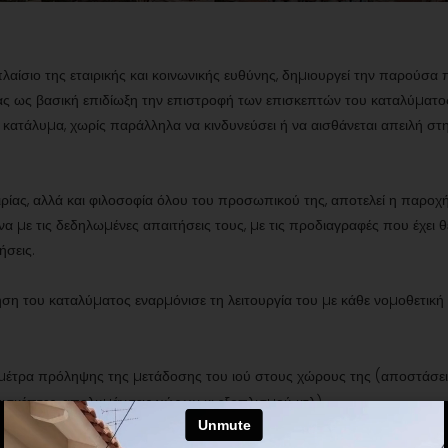
αίσιο της εταιρικής και κοινωνικής ευθύνης, δηµιουργεί την παρούσα π
τας ως βασική επιδίωξη την επιστροφή των επισκεπτών του καταλύµατ
κατάλυµα, χωρίς παράλληλα να κινδυνεύσει ή να αισθάνεται απειλή στη 
ιρίας, αλλά και φιλοσοφία όλου του προσωπικού της, αποτελεί η παρο
α µε τις δεδηλωµένες απαιτήσεις τους, µε τις προδιαγραφές που έχει θεσπ
ήσεις.
κηση του καταλύµατος εναρµόνισε τη λειτουργία του µε κάθε νοµοθετική
µέτρα πρόληψης της µετάδοσης του ιού στους χώρους της (αποστάσεις
ισκέπτες, απολυµάνσεις χώρων κι εξοπλισµού κτλ).