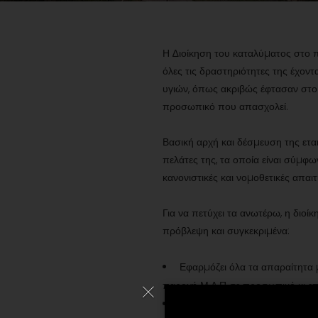
Η ∆ιοίκηση του καταλύµατος στο πλ
όλες τις δραστηριότητες της έχον
υγιών, όπως ακριβώς έφτασαν στο 
προσωπικό που απασχολεί.
Βασική αρχή και δέσµευση της ετα
πελάτες της, τα οποία είναι σύµφων
κανονιστικές και νοµοθετικές απαιτ
Για να πετύχει τα ανωτέρω, η διοί
πρόβλεψη και συγκεκριµένα:
Εφαρµόζει όλα τα απαραίτητα 
παροχή Μ.Α.Π σε προσωπικό κι επ
Λειτουργεί µε συνέπεια